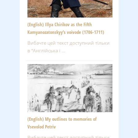
(English) Illya Chirikov as the Fifth
Kamyanozatonskyy’s voivode (1706-1711)
Вибачте цей текст доступний тільки
в “Англійська і ...
(English) My outlines to memories of
Vsevolod Petriv
Вибачте цей текст доступний тільки