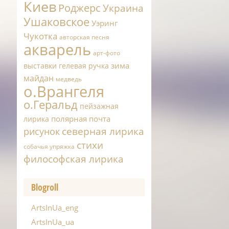
Киев
Роджерс
Украина
Ушаковское
Уэринг
Чукотка
авторская песня
акварель
арт-фото
зима
выставки
гелевая ручка
майдан
медведь
о.Врангеля
о.Геральд
пейзажная
полярная почта
лирика
северная лирика
рисунок
стихи
собачья упряжка
философская лирика
Blogroll
ArtsInUa_eng
ArtsInUa_ua