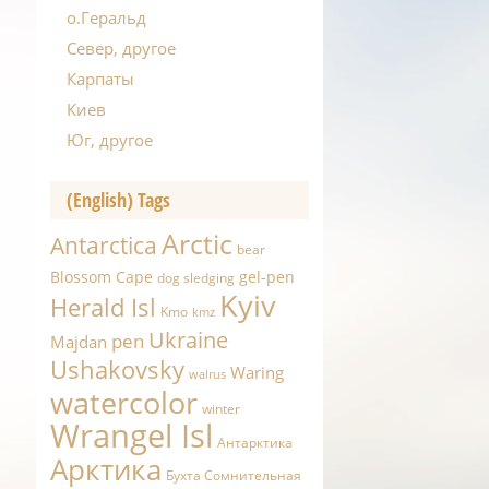
о.Геральд
Север, другое
Карпаты
Киев
Юг, другое
(English) Tags
Arctic
Antarctica
bear
Blossom Cape
gel-pen
dog sledging
Kyiv
Herald Isl
Kmo
kmz
Ukraine
pen
Majdan
Ushakovsky
Waring
walrus
watercolor
winter
Wrangel Isl
Антарктика
Арктика
Бухта Сомнительная