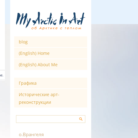
blog
(English) Home
(English) About Me
e.
Графика
Исторические арт-
реконструкции
о.Врангеля