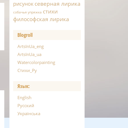
северная лирика
рисунок
стихи
собачья упряжка
философская лирика
Blogroll
ArtsInUa_eng
ArtsInUa_ua
Watercolorpainting
Стихи_Ру
Язык:
English
Русский
Українська