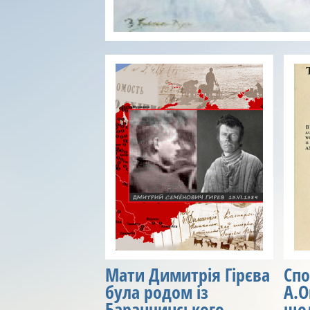
Мати Димитрія Гірєва
Спо
була родом із
А.О
Баранчинського,
щод