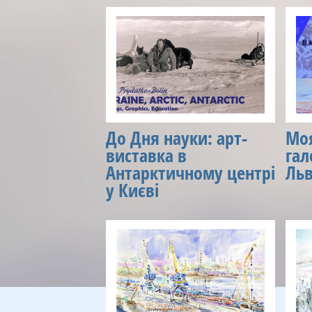
До Дня науки: арт-
Моя
виставка в
гал
Антарктичному центрі
Ль
у Києві