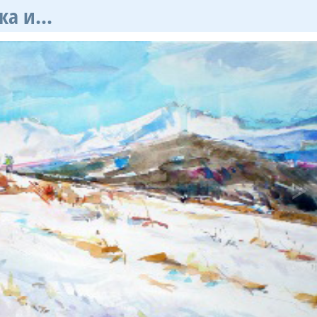
а и...