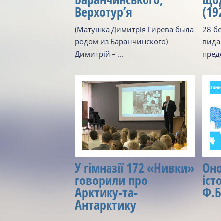
Верхотур’я
(19
(Матушка Димитрія Гирева была
28 бе
родом из Баранчинского)
вида
Димитрій – ...
предс
У гімназії 172 «Нивки»
Оно
говорили про
іст
Арктику-та-
Ф.Б
Антарктику