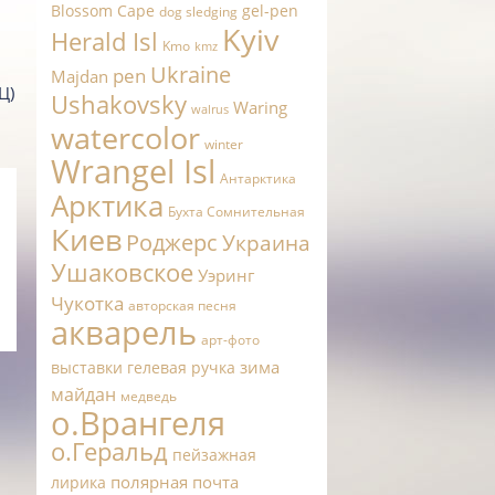
Blossom Cape
gel-pen
dog sledging
Kyiv
Herald Isl
Kmo
kmz
Ukraine
pen
Majdan
Ц)
Ushakovsky
Waring
walrus
watercolor
winter
Wrangel Isl
Антарктика
Арктика
Бухта Сомнительная
Киев
Роджерс
Украина
Ушаковское
Уэринг
Чукотка
авторская песня
акварель
арт-фото
зима
выставки
гелевая ручка
майдан
медведь
о.Врангеля
о.Геральд
пейзажная
полярная почта
лирика