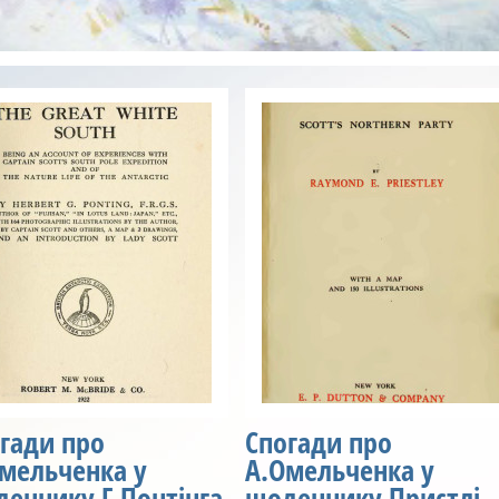
гади про
Спогади про
мельченка у
А.Омельченка у
еннику Г.Понтінга
щоденнику Пристлі