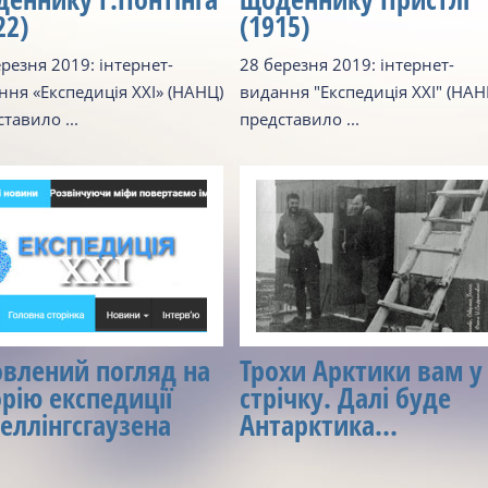
22)
(1915)
резня 2019: інтернет-
28 березня 2019: інтернет-
ння «Експедиція XXI» (НАНЦ)
видання "Експедиція XXI" (НАН
тавило ...
представило ...
влений погляд на
Трохи Арктики вам у
орію експедиції
стрічку. Далі буде
еллінгсгаузена
Антарктика…