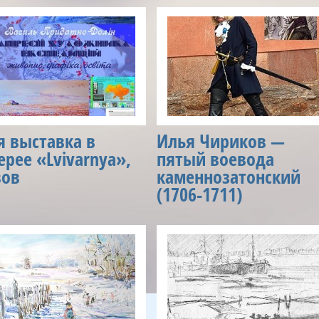
 выставка в
Илья Чириков —
ерее «Lvivarnya»,
пятый воевода
вов
каменнозатонский
(1706-1711)