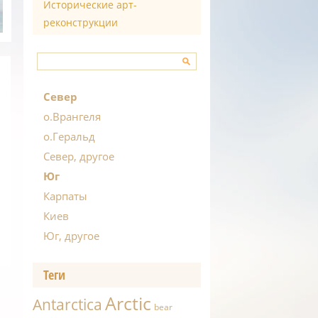
Исторические арт-
реконструкции
Север
о.Врангеля
о.Геральд
Север, другое
Юг
Карпаты
Киев
Юг, другое
Теги
Arctic
Antarctica
bear