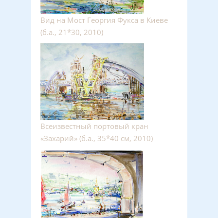
Вид на Мост Георгия Фукса в Киеве
(б.а., 21*30, 2010)
Всеизвестный портовый кран
«Захарий» (б.а., 35*40 см, 2010)