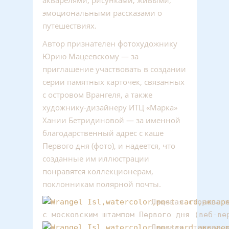
акварелями, рисунками, живыми,
эмоциональными рассказами о
путешествиях.
Автор признателен фотохудожнику
Юрию Мацеевскому — за
приглашение участвовать в создании
серии памятных карточек, связанных
с островом Врангеля, а также
художнику-дизайнеру ИТЦ «Марка»
Хании Бетридиновой — за именной
благодарственный адрес с каше
Первого дня (фото), и надеется, что
созданные им иллюстрации
понравятся коллекционерам,
поклонникам полярной почты.
Лицевая сторона к
с московским штампом Первого дня (веб-ве
Лицевая сторона к