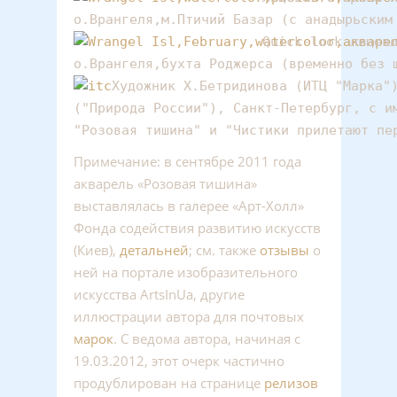
о.Врангеля,м.Птичий Базар (с анадырьским
Quick-look лицево
о.Врангеля,бухта Роджерса (временно без 
Художник Х.Бетридинова (ИТЦ "Марка")
("Природа России"), Санкт-Петербург, с им
"Розовая тишина" и "Чистики прилетают пе
Примечание: в сентябре 2011 года
акварель «Розовая тишина»
выставлялась в галерее «Арт-Холл»
Фонда содействия развитию искусств
(Киев),
детальней
; см. также
отзывы
о
ней на портале изобразительного
искусства ArtsInUa, другие
иллюстрации автора для почтовых
марок
. С ведома автора, начиная с
19.03.2012, этот очерк частично
продублирован на странице
релизов