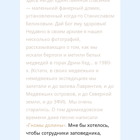
здесь негде! Единственное спасение
— маленький фанерный домик,
установленный когда-то Станиславом
Беликовым. Дай Бог ему здоровья!
Недавно в своем архиве я нашел
несколько фотографий,
рассказывающих о том, как мы
искали берлоги и метили белых
медведей в горах Дрим-Хед… в 1980-
х. (Кстати, в своих медвежьих и
немедвежьих экспедициях мы
залетали и до залива Лаврентия, и до
Медвежьих островов, и до Северной
земли, и до ЗФИ). Мы очень
старались. О том дримхедовском
времени даже песню написали
«
Гномы долины
«.
Мне бы хотелось,
чтобы сотрудники заповедника,