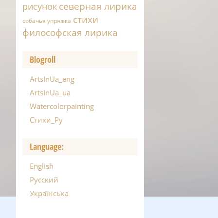
северная лирика
рисунок
стихи
собачья упряжка
философская лирика
Blogroll
ArtsInUa_eng
ArtsInUa_ua
Watercolorpainting
Стихи_Ру
Language:
English
Русский
Українська