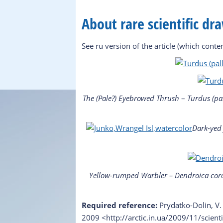
About rare scientific dr
See ru version of the article (which conte
The (Pale?) Eyebrowed Thrush
–
Turdus (p
Dark-yed
Yellow-rumped Warbler
–
Dendroica cor
Required reference:
Prydatko-Dolin, V.
2009 <
http://arctic.in.ua/2009/11/
scienti