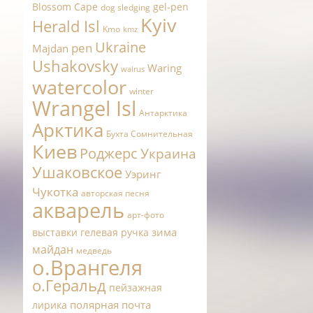
Blossom Cape
gel-pen
dog sledging
Kyiv
Herald Isl
Kmo
kmz
Ukraine
pen
Majdan
Ushakovsky
Waring
walrus
watercolor
winter
Wrangel Isl
Антарктика
Арктика
Бухта Сомнительная
Киев
Роджерс
Украина
Ушаковское
Уэринг
Чукотка
авторская песня
акварель
арт-фото
зима
выставки
гелевая ручка
майдан
медведь
о.Врангеля
о.Геральд
пейзажная
полярная почта
лирика