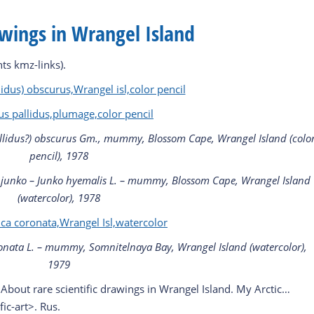
awings in Wrangel Island
nts kmz-links).
allidus?) obscurus Gm., mummy,
Blossom Cape, Wrangel Island (colo
pencil), 1978
 junko – Junko hyemalis L. – mummy, Blossom Cape, Wrangel Island
(watercolor), 1978
onata L. –
mummy, Somnitelnaya Bay, Wrangel Island (watercolor),
1979
 About rare scientific drawings in Wrangel Island. My Arctic…
fic-art>. Rus.