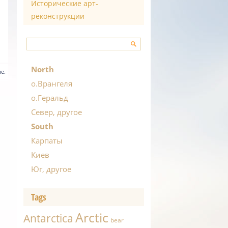
Исторические арт-
реконструкции
North
e.
о.Врангеля
о.Геральд
Север, другое
South
Карпаты
Киев
Юг, другое
Tags
Arctic
Antarctica
bear